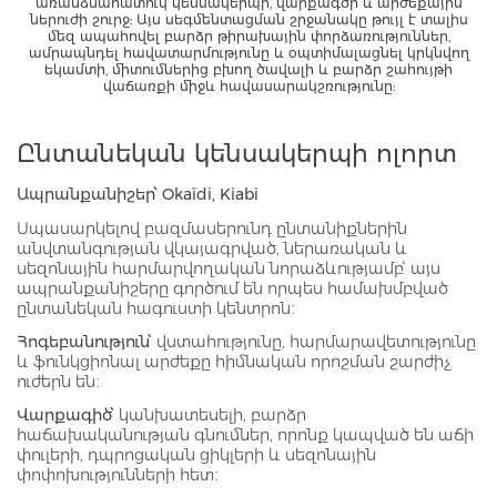
առանձնահատուկ կենսակերպի, վարքագծի և արժեքային
ներուժի շուրջ: Այս սեգմենտացման շրջանակը թույլ է տալիս
մեզ ապահովել բարձր թիրախային փորձառություններ,
ամրապնդել հավատարմությունը և օպտիմալացնել կրկնվող
եկամտի, միտումներից բխող ծավալի և բարձր շահույթի
վաճառքի միջև հավասարակշռությունը:
Ընտանեկան կենսակերպի ոլորտ
Ապրանքանիշեր՝ Okaïdi, Kiabi
Սպասարկելով բազմասերունդ ընտանիքներին
անվտանգության վկայագրված, ներառական և
սեզոնային հարմարվողական նորաձևությամբ՝ այս
ապրանքանիշերը գործում են որպես համախմբված
ընտանեկան հագուստի կենտրոն։
Հոգեբանություն՝
վստահությունը, հարմարավետությունը
և ֆունկցիոնալ արժեքը հիմնական որոշման շարժիչ
ուժերն են։
Վարքագիծ՝
կանխատեսելի, բարձր
հաճախականության գնումներ, որոնք կապված են աճի
փուլերի, դպրոցական ցիկլերի և սեզոնային
փոփոխությունների հետ։