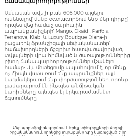
ճանապարհորդություններ
Ամսական ավելի քան 608,000 այցելու
ունենալով՝ մենք օգտագործում ենք մեր դիրքը՝
որպես վեց համաշխարհային
ապրանքանիշերի՝ Mango, Okaïdi, Parfois,
Terranova, Kiabi և Luxury Boutique Diana-ի
բացառիկ ֆրանշիզայի սեփականատեր՝
հաճախորդների ճշգրիտ հատվածավորված,
տվյալների վրա հիմնված և ծառայություններից
բխող ճանապարհորդություններ մշակելու
համար: Այս մոտեցումը ապահովում է, որ մենք
ոչ միայն վաճառում ենք ապրանքներ, այլև
կազմակերպում ենք փորձառություններ, որոնք
բավարարում են ինչպես անմիջական
կարիքները, այնպես էլ երկարաժամկետ
ձգտումները:
Մեր պորտֆոլիոն գործում է երեք տիեզերքների մոդելի
շրջանակներում, որոնցից յուրաքանչյուրը կառուցված է իր