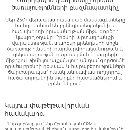
Մարդկային կապիտալը որպես
ծառայությունների բազմապատկիչ
Մեր 250+ վերապատրաստված մասնագետները
հանդիսանում են բրենդի տեսլականի և
հաճախորդի իրականության միջև գործող
կապող օղակը։ Բրենդի արտադրանքի
վարպետության, տարբեր բրենդների միջև
ծառայությունների հարմարվողականության և
ղեկավարության զարգացման ծրագրերի
միջոցով թիմի յուրաքանչյուր անդամ գործում է
որպես բրենդի դեսպան և հարաբերությունների
ճարտարապետ՝ ունակ անխափան ուղղորդել
հաճախորդներին տարբեր հատվածներում և
բրենդներում։
Կայուն փաթեթավորման
համակարգ
Մենք գործարկում ենք միասնական CRM և
հավատարմության էկոհամակարգ, որը համախմբում է