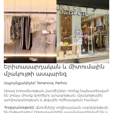
Երիտասարդական և միտումային
մշակույթի ասպարեզ
Ապրանքանիշեր՝ Terranova, Parfois
Արագ նորաձևության շարժիչներ, որոնք նախատեսված
են շուկա մուտք գործելու արագության, մշակութային
արդիականության և թվային ուժեղացման համար։
Հոգեբանություն՝
գնումները սոցիալական ազդեցության
են ենթարկվում, հուզականորեն պայմանավորված են և