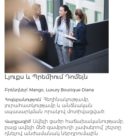
Լյուքս և Պրեմիում Դոմեյն
Բրենդներ՝ Mango, Luxury Boutique Diana
Հեղինակությամբ,
Հոգեբանություն՝
յուրահատկությամբ և անձնական
սպասարկման որակով մոտիվացված։
Ավելի ցածր հաճախականությամբ,
Վարքագիծ՝
բայց ավելի մեծ զամբյուղի չափսերով՝ շեշտը
դնելով անժամանակ ներդրումային