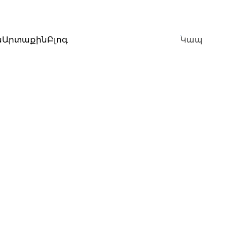
ն
Արտաքին
Բլոգ
Կապ