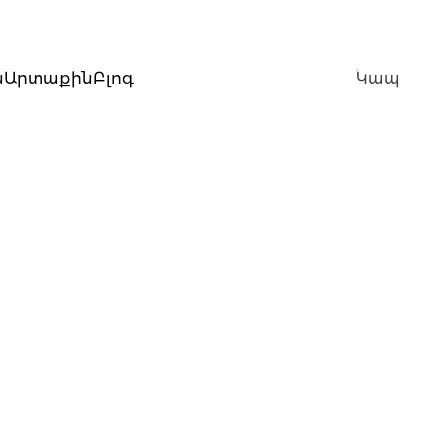
ն
Արտաքին
Բլոգ
Կապ