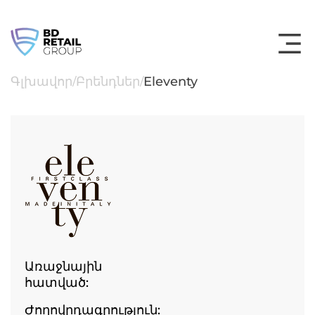
Skip
to
content
Գլխավոր
Բրենդներ
Eleventy
/
/
Առաջնային
հատված:
Ժողովրդագրություն: