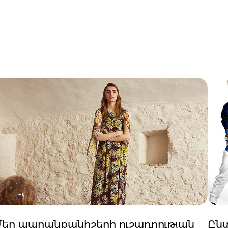
Մեր ապրանքանիշերի ուշադրության
Ընտ