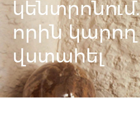
կենտրոնում.
որին կարող
վստահել