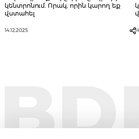
կենտրոնում. Որակ, որին կարող եք
կ
վստահել
14.12.2025
1