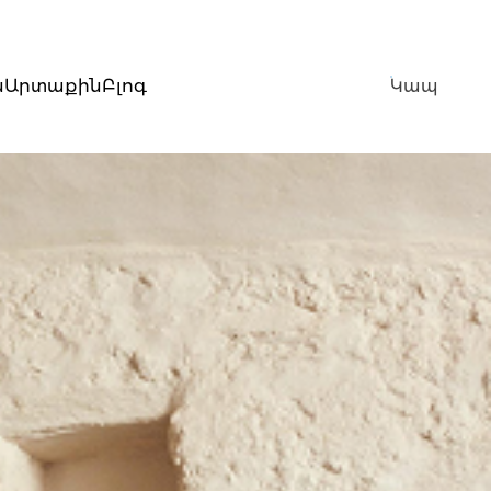
ն
Արտաքին
Բլոգ
Կապ