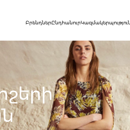
Բրենդներ
Ընդհանուր
Կազմակերպությու
իշերի
ան