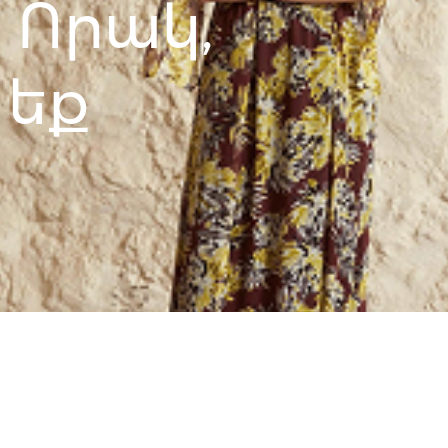
 Որակ,
 եք