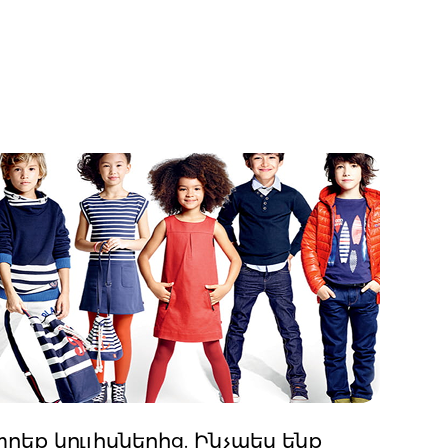
րեք կուլիսներից. Ինչպես ենք