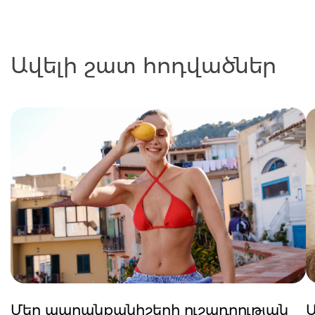
Ավելի շատ հոդվածներ
Մեր ապրանքանիշերի ուշադրության